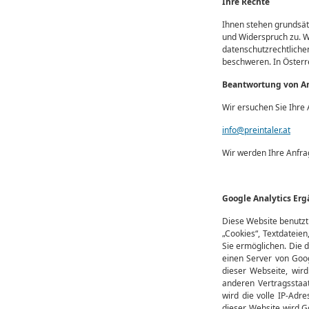
Ihre Rechte
Ihnen stehen grundsätz
und Widerspruch zu. W
datenschutzrechtlichen
beschweren. In Österre
Beantwortung von A
Wir ersuchen Sie Ihre 
info@preintaler.at
Wir werden Ihre Anfra
Google Analytics Er
Diese Website benutzt
„Cookies“, Textdateie
Sie ermöglichen. Die 
einen Server von Goog
dieser Webseite, wir
anderen Vertragsstaa
wird die volle IP-Adr
dieser Website wird G