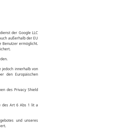
dienst der Google LLC
 auch außerhalb der EU
e Benutzer ermöglicht.
chert.
rden.
e jedoch innerhalb von
ber den Europäischen
en des Privacy Shield
des Art 6 Abs 1 lit a
ngebotes und unseres
ert.