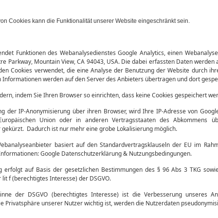
von Cookies kann die Funktionalität unserer Website eingeschränkt sein.
ndet Funktionen des Webanalysedienstes Google Analytics, einen Webanalyse
tre Parkway, Mountain View, CA 94043, USA. Die dabei erfassten Daten werden
den Cookies verwendet, die eine Analyse der Benutzung der Website durch ihr
 Informationen werden auf den Server des Anbieters übertragen und dort gespei
dern, indem Sie Ihren Browser so einrichten, dass keine Cookies gespeichert we
ung der IP-Anonymisierung über ihren Browser, wird Ihre IP-Adresse von Googl
 Europäischen Union oder in anderen Vertragsstaaten des Abkommens ü
 gekürzt. Dadurch ist nur mehr eine grobe Lokalisierung möglich.
banalyseanbieter basiert auf den Standardvertragsklauseln der EU im Rahm
nformationen: Google Datenschutzerklärung & Nutzungsbedingungen.
g erfolgt auf Basis der gesetzlichen Bestimmungen des § 96 Abs 3 TKG sowie 
 lit f (berechtigtes Interesse) der DSGVO.
inne der DSGVO (berechtigtes Interesse) ist die Verbesserung unseres A
ie Privatsphäre unserer Nutzer wichtig ist, werden die Nutzerdaten pseudonymisi