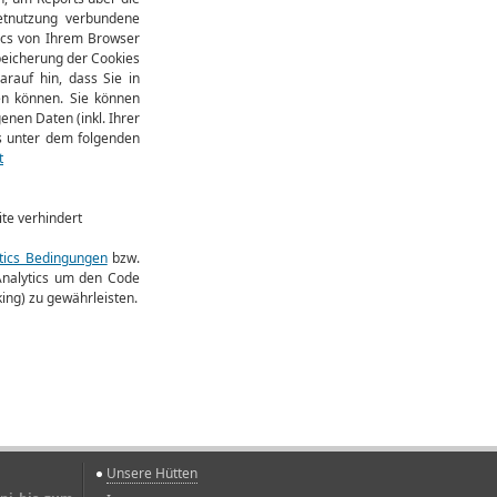
etnutzung verbundene
ics von Ihrem Browser
peicherung der Cookies
arauf hin, dass Sie in
en können. Sie können
nen Daten (inkl. Ihrer
s unter dem folgenden
t
ite verhindert
tics Bedingungen
bzw.
 Analytics um den Code
ing) zu gewährleisten.
Unsere Hütten