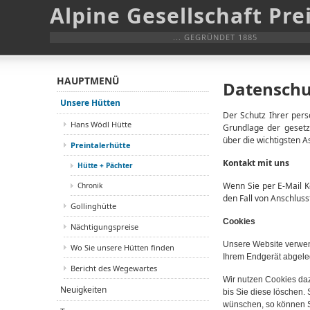
Alpine Gesellschaft Pre
... GEGRÜNDET 1885
HAUPTMENÜ
Datenschu
Unsere Hütten
Der Schutz Ihrer pers
Hans Wödl Hütte
Grundlage der gesetz
über die wichtigsten 
Preintalerhütte
Kontakt mit uns
Hütte + Pächter
Wenn Sie per E-Mail 
Chronik
den Fall von Anschluss
Gollinghütte
Cookies
Nächtigungspreise
Unsere Website verwend
Wo Sie unsere Hütten finden
Ihrem Endgerät abgeleg
Bericht des Wegewartes
Wir nutzen Cookies daz
Neuigkeiten
bis Sie diese löschen
wünschen, so können Si