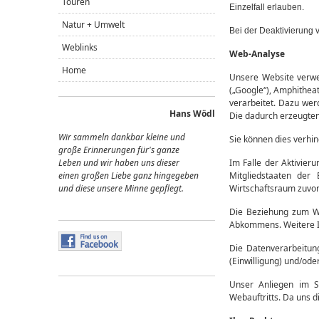
Touren
Einzelfall erlauben.
Natur + Umwelt
Bei der Deaktivierung 
Weblinks
Web-Analyse
Home
Unsere Website verwe
(„Google“), Amphithea
verarbeitet. Dazu wer
Hans Wödl
Die dadurch erzeugten
Wir sammeln dankbar kleine und
Sie können dies verhin
große Erinnerungen für's ganze
Leben und wir haben uns dieser
Im Falle der Aktivier
einen großen Liebe ganz hingegeben
Mitgliedstaaten der
und diese unsere Minne gepflegt.
Wirtschaftsraum zuvor
Die Beziehung zum We
Abkommens. Weitere I
Die Datenverarbeitun
(Einwilligung) und/oder
Unser Anliegen im S
Webauftritts. Da uns d