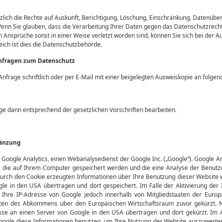
lich die Rechte auf Auskunft, Berichtigung, Löschung, Einschränkung, Datenüber
enn Sie glauben, dass die Verarbeitung Ihrer Daten gegen das Datenschutzrecht
 Ansprüche sonst in einer Weise verletzt worden sind, können Sie sich bei der A
ich ist dies die Datenschutzbehörde.
nfragen zum Datenschutz
Anfrage schriftlich oder per E-Mail mit einer beigelegten Ausweiskopie an folge
ge dann entsprechend der gesetzlichen Vorschriften bearbeiten.
gänzung
 Google Analytics, einen Webanalysedienst der Google Inc. („Google“). Google An
n, die auf Ihrem Computer gespeichert werden und die eine Analyse der Benut
durch den Cookie erzeugten Informationen über Ihre Benutzung dieser Website 
le in den USA übertragen und dort gespeichert. Im Falle der Aktivierung der
d Ihre IP-Adresse von Google jedoch innerhalb von Mitgliedstaaten der Europ
ten des Abkommens über den Europäischen Wirtschaftsraum zuvor gekürzt. 
esse an einen Server von Google in den USA übertragen und dort gekürzt. Im 
oogle diese Informationen benutzen, um Ihre Nutzung der Website auszuwerte