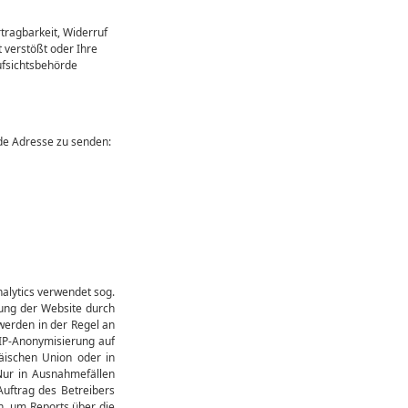
tragbarkeit, Widerruf
 verstößt oder Ihre
ufsichtsbehörde
nde Adresse zu senden:
alytics verwendet sog.
zung der Website durch
werden in der Regel an
 IP-Anonymisierung auf
äischen Union oder in
Nur in Ausnahmefällen
Auftrag des Betreibers
n, um Reports über die