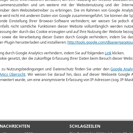
zusammenzustellen und um weitere mit der Websitenutzung und der Intern
enüber dem Websitebetreiber zu erbringen. Die im Rahmen von Google Analyt
se wird nicht mit anderen Daten von Google zusammengeführt. Sie können die S
nde Einstellung Ihrer Browser-Software verhindern; wir weisen Sie jedoch d
nfalls nicht sämtliche Funktionen dieser Website vollumfänglich werden nutz
fassung der durch das Cookie erzeugten und auf Ihre Nutzung der Website bezoge
e sowie die Verarbeitung dieser Daten durch Google verhindern, indem Sie da
r-Plugin herunterladen und installieren:
http://tools.google.com/dlpage/gaoptou
ung durch Google Analytics verhindern, indem Sie auf folgenden
Link
klicken.
okie gesetzt, der die zukünftige Erfassung Ihrer Daten beim Besuch dieser Webs
 zu Nutzungsbedingungen und Datenschutz finden Sie unter den
Google Analy
ytics Übersicht
. Wir weisen Sie darauf hin, dass auf dieser Webseite Google
erweitert wurde, um eine anonymisierte Erfassung von IP-Adressen (sog. IP-Mask
 NACHRICHTEN
SCHLAGZEILEN