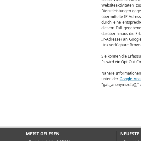
Websiteaktivitäten 
Dienstleistungen geg
übermittelte IP-Adres
durch eine entspreche
diesem Fall gegebene
darüber hinaus die Er
IP-Adresse) an Googl
Link verfügbare Browse
Sie können die Erfass
Es wird ein Opt-Out-Co
Nähere Informationen
unter der
Google Anal
"gat._anonymizeIp();" 
MEIST GELESEN
NEUESTE