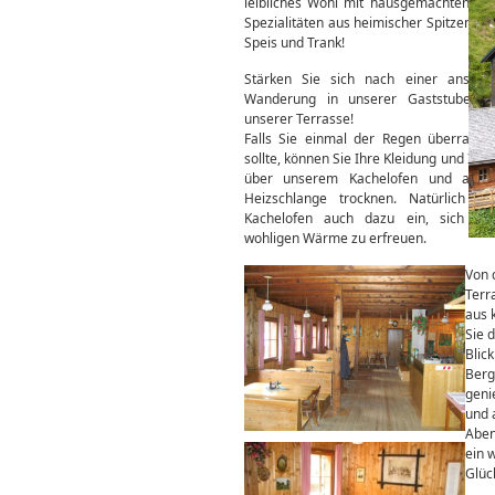
leibliches Wohl mit hausgemachten reg
Spezialitäten aus heimischer Spitzenqual
Speis und Trank!
Stärken Sie sich nach einer anstre
Wanderung in unserer Gaststube o
unserer Terrasse!
Falls Sie einmal der Regen überrasch
sollte, können Sie Ihre Kleidung und Ihr
über unserem Kachelofen und auf 
Heizschlange trocknen. Natürlich la
Kachelofen auch dazu ein, sich an
wohligen Wärme zu erfreuen.
Von 
Terr
aus 
Sie 
Blick
Berg
geni
und
Aben
ein 
Glüc