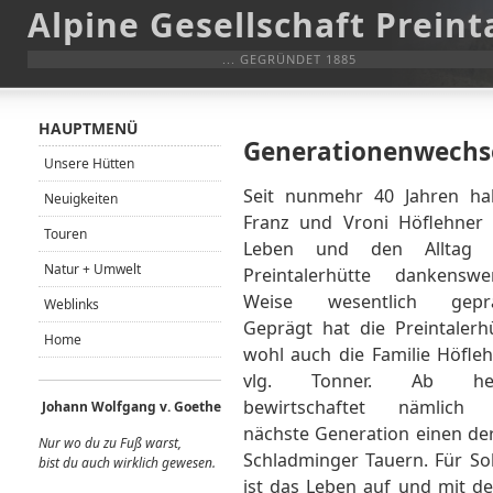
Alpine Gesellschaft Preint
... GEGRÜNDET 1885
HAUPTMENÜ
Generationenwechsel
Unsere Hütten
Seit nunmehr 40 Jahren h
Neuigkeiten
Franz und Vroni Höflehner
Touren
Leben und den Alltag 
Natur + Umwelt
Preintalerhütte dankenswe
Weise wesentlich geprä
Weblinks
Geprägt hat die Preintalerh
Home
wohl auch die Familie Höfleh
vlg. Tonner. Ab he
bewirtschaftet nämlich 
Johann Wolfgang v. Goethe
nächste Generation einen der
Nur wo du zu Fuß warst,
Schladminger Tauern. Für So
bist du auch wirklich gewes
en.
ist das Leben auf und mit der