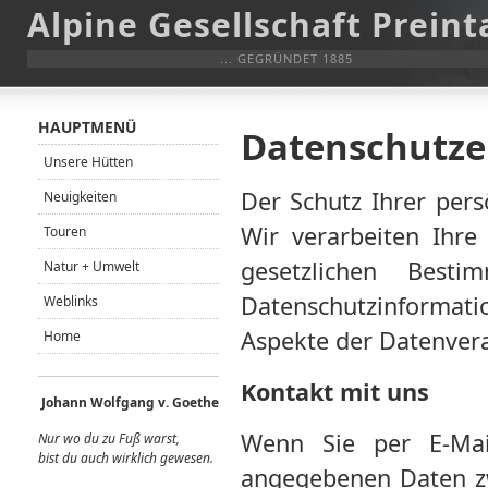
Alpine Gesellschaft Preint
... GEGRÜNDET 1885
HAUPTMENÜ
Datenschutze
Unsere Hütten
Der Schutz Ihrer pers
Neuigkeiten
Wir verarbeiten Ihre
Touren
gesetzlichen Bes
Natur + Umwelt
Datenschutzinformati
Weblinks
Aspekte der Datenver
Home
Kontakt mit uns
Johann Wolfgang v. Goethe
Wenn Sie per E-Mai
Nur wo du zu Fuß warst,
bist du auch wirklich gewes
en.
angegebenen Daten zw