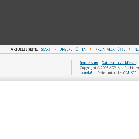
AKTUELLE SEITE:
START
UNSERE HÜTTEN
PREINTALERHÜTTE
NE
Impressum
¦
Datenschutzerklärung
Copyright © 2026 AGP. Alle Rechte 
Joomla!
ist freie, unter der
GNU/GPL-