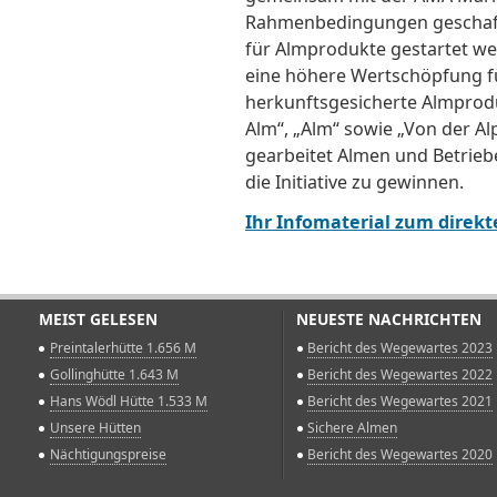
Rahmenbedingungen geschaffe
für Almprodukte gestartet we
eine höhere Wertschöpfung fü
herkunftsgesicherte Almprod
Alm“, „Alm“ sowie „Von der Alp
gearbeitet Almen und Betrieb
die Initiative zu gewinnen.
Ihr Infomaterial zum direk
MEIST GELESEN
NEUESTE NACHRICHTEN
Preintalerhütte 1.656 M
Bericht des Wegewartes 2023
Gollinghütte 1.643 M
Bericht des Wegewartes 2022
Hans Wödl Hütte 1.533 M
Bericht des Wegewartes 2021
Unsere Hütten
Sichere Almen
Nächtigungspreise
Bericht des Wegewartes 2020