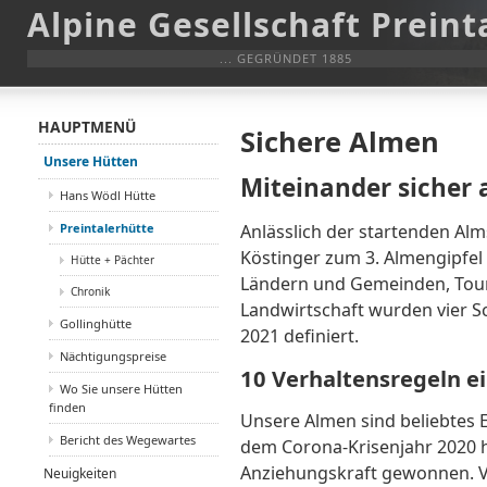
Alpine Gesellschaft Preint
... GEGRÜNDET 1885
HAUPTMENÜ
Sichere Almen
Unsere Hütten
Miteinander sicher 
Hans Wödl Hütte
Preintalerhütte
Anlässlich der startenden Alm
Köstinger zum 3. Almengipfe
Hütte + Pächter
Ländern und Gemeinden, Touri
Chronik
Landwirtschaft wurden vier S
Gollinghütte
2021 definiert.
Nächtigungspreise
10 Verhaltensregeln e
Wo Sie unsere Hütten
finden
Unsere Almen sind beliebtes E
Bericht des Wegewartes
dem Corona-Krisenjahr 2020 
Anziehungskraft gewonnen. Vi
Neuigkeiten