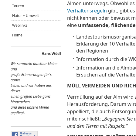
Almen unterwegs. Obwohl es
Touren
Verhaltensregeln
gibt, gibt e
Natur + Umwelt
nicht kennen oder bewusst mi
eine
umfassende, flächende
Weblinks
Home
Landestourismusorganisat
Erklärung der 10 Verhalten
den Regionen
Hans Wödl
Information durch die W
Wir sammeln dankbar kleine
Information an die Almb
und
Ersuchen auf die Verhal
große Erinnerungen für's
ganze
MÜLL VERMEIDEN UND RICH
Leben und wir haben uns
dieser
Vermüllung auf der Alm wird 
einen großen Liebe ganz
hingegeben
Herausforderung. Darum wird 
und diese unsere Minne
appelliert, die auch Entsorg
gepflegt.
miteinschließt: „
Begegnen Sie d
und den Tieren mit Respekt.“