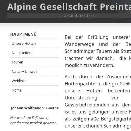
Alpine Gesellschaft Preint
... GEGRÜNDET 1885
HAUPTMENÜ
Bei der Erfüllung unsere
Unsere Hütten
Wanderwege und der Bere
Schladminger Tauern als Stütz
Neuigkeiten
trachten wir danach, die N
Touren
möglich zu verändern.
Natur + Umwelt
Auch durch die Zusammena
Weblinks
Hüttenpächtern, die großteils
unsere Hütten betreut
Home
Unterstützung von
Gewerbetreibenden aus dem
Johann Wolfgang v. Goethe
ist es uns gelungen unsere 
Nur wo du zu Fuß warst,
als zeitgemäße Bergsteigerh
bist du auch wirklich gewes
en.
unserer schönen Schladminge