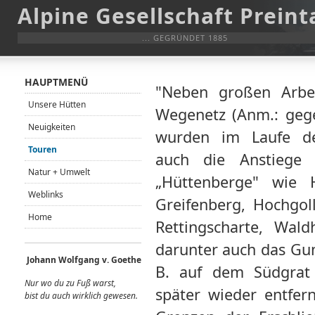
Alpine Gesellschaft Preint
... GEGRÜNDET 1885
HAUPTMENÜ
"Neben großen Arbe
Unsere Hütten
Wegenetz (Anm.: geg
Neuigkeiten
wurden im Laufe de
Touren
auch die Anstiege 
Natur + Umwelt
„Hüttenberge" wie H
Weblinks
Greifenberg, Hochgol
Home
Rettingscharte, Wald
darunter auch das Gum
Johann Wolfgang v. Goethe
B. auf dem Südgrat 
Nur wo du zu Fuß warst,
später wieder entfer
bist du auch wirklich gewes
en.