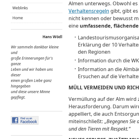
Almen unterwegs. Obwohl es
Weblinks
Verhaltensregeln
gibt, gibt e
nicht kennen oder bewusst mi
Home
eine
umfassende, flächende
Hans Wödl
Landestourismusorganisat
Erklärung der 10 Verhalten
Wir sammeln dankbar kleine
den Regionen
und
große Erinnerungen für's
Information durch die W
ganze
Information an die Almb
Leben und wir haben uns
dieser
Ersuchen auf die Verhal
einen großen Liebe ganz
hingegeben
MÜLL VERMEIDEN UND RICH
und diese unsere Minne
gepflegt.
Vermüllung auf der Alm wird 
Herausforderung. Darum wird 
appelliert, die auch Entsorg
miteinschließt: „
Begegnen Sie d
und den Tieren mit Respekt.“