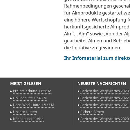
Rahmenbedingungen geschaffe
für Almprodukte gestartet we
eine höhere Wertschöpfung fü
herkunftsgesicherte Almprod
Alm“, „Alm“ sowie „Von der Alp
gearbeitet Almen und Betrieb
die Initiative zu gewinnen.
Ihr Infomaterial zum direk
MEIST GELESEN
NEUESTE NACHRICHTEN
Preintalerhütte 1.656 M
Bericht des Wegewartes 2023
Gollinghütte 1.643 M
Bericht des Wegewartes 2022
Hans Wödl Hütte 1.533 M
Bericht des Wegewartes 2021
Unsere Hütten
Sichere Almen
Nächtigungspreise
Bericht des Wegewartes 2020