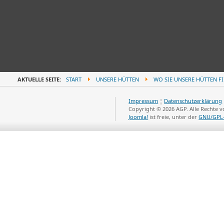
AKTUELLE SEITE:
START
UNSERE HÜTTEN
WO SIE UNSERE HÜTTEN F
Impressum
¦
Datenschutzerklärung
Copyright © 2026 AGP. Alle Rechte 
Joomla!
ist freie, unter der
GNU/GPL-