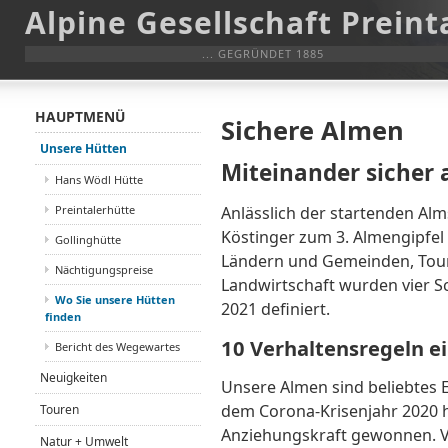
Alpine Gesellschaft Preint
... GEGRÜNDET 1885
HAUPTMENÜ
Sichere Almen
Unsere Hütten
Miteinander sicher 
Hans Wödl Hütte
Preintalerhütte
Anlässlich der startenden Alm
Köstinger zum 3. Almengipfe
Gollinghütte
Ländern und Gemeinden, Touri
Nächtigungspreise
Landwirtschaft wurden vier S
Wo Sie unsere Hütten
2021 definiert.
finden
10 Verhaltensregeln e
Bericht des Wegewartes
Neuigkeiten
Unsere Almen sind beliebtes E
dem Corona-Krisenjahr 2020 
Touren
Anziehungskraft gewonnen. Vi
Natur + Umwelt