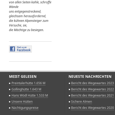
von allen Seiten kahle, schroffe
Wände
uns entgegenstreckend,
gleichsam herausfordernd,
die kühnen Alpensteiger zum
Versuche, sie,
die Mächtige zu besiegen.
MEIST GELESEN
NEUESTE NACHRICHTEN
Preintalerhütte 1.656 M
Bericht des Wegewartes 2023
Gollinghütte 1.643 M
Bericht des Wegewartes 2022
Hans Wödl Hütte 1.533 M
Bericht des Wegewartes 2021
Unsere Hütten
Sichere Almen
Nächtigungspreise
Bericht des Wegewartes 2020