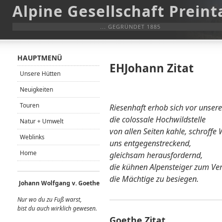
Alpine Gesellschaft Preint
... GEGRÜNDET 1885
HAUPTMENÜ
EHJohann Zitat
Unsere Hütten
Neuigkeiten
Touren
Riesenhaft erhob sich vor unsere
die colossale Hochwildstelle
Natur + Umwelt
von allen Seiten kahle, schroffe
Weblinks
uns entgegenstreckend,
Home
gleichsam herausfordernd,
die kühnen Alpensteiger zum Ver
die Mächtige zu besiegen.
Johann Wolfgang v. Goethe
Nur wo du zu Fuß warst,
bist du auch wirklich gewes
en.
Goethe Zitat