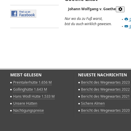
Johann Wolfgang v. Goethe
Nur wo du zu Fuß warst,
D
bist du auch wirklich gewes
en.
E
MEIST GELESEN
NEUESTE NACHRICHTEN
Preintalerhütte 1.656 M
Bericht des Wegewartes 2023
Gollinghütte 1.643 M
Bericht des Wegewartes 2022
Hans Wödl Hütte 1.533 M
Bericht des Wegewartes 2021
Unsere Hütten
Sichere Almen
Nächtigungspreise
Bericht des Wegewartes 2020