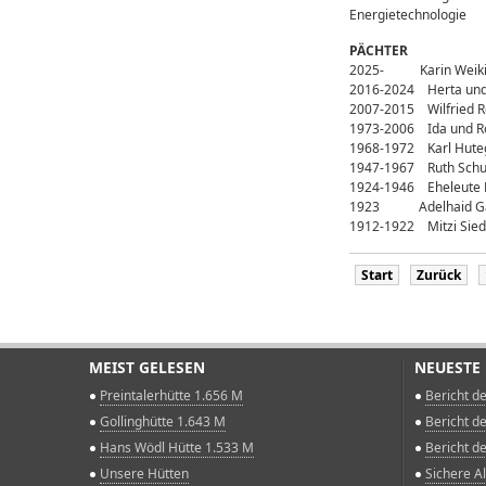
Energietechnologie
PÄCHTER
2025- Karin Weiki
2016-2024 Herta und 
2007-2015 Wilfried R
1973-2006 Ida und R
1968-1972 Karl Hute
1947-1967 Ruth Schu
1924-1946 Eheleute K
1923 Adelhaid Gassn
1912-1922 Mitzi Siede
Start
Zurück
MEIST GELESEN
NEUESTE
Preintalerhütte 1.656 M
Bericht d
Gollinghütte 1.643 M
Bericht d
Hans Wödl Hütte 1.533 M
Bericht d
Unsere Hütten
Sichere 