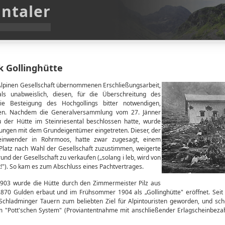
intaler
 Gollinghütte
Alpinen Gesellschaft übernommenen Erschließungsarbeit,
ls unabweislich, diesen, für die Überschreitung des
die Besteigung des Hochgollings bitter notwendigen,
hten. Nachdem die Generalversammlung vom 27. Jänner
 der Hütte im Steinriesental beschlossen hatte, wurde
lungen mit dem Grundeigentümer eingetreten. Dieser, der
teinwender in Rohrmoos, hatte zwar zugesagt, einem
Platz nach Wahl der Gesellschaft zuzustimmen, weigerte
rund der Gesellschaft zu verkaufen („solang i leb, wird von
!"). So kam es zum Abschluss eines Pachtvertrages.
1903 wurde die Hütte durch den Zimmermeister Pilz aus
.870 Gulden erbaut und im Frühsommer 1904 als „Gollinghütte" eröffnet. Sei
Schladminger Tauern zum beliebten Ziel für Alpintouristen geworden, und sc
m "Pott'schen System" (Proviantentnahme mit anschließender Erlagscheinbezah