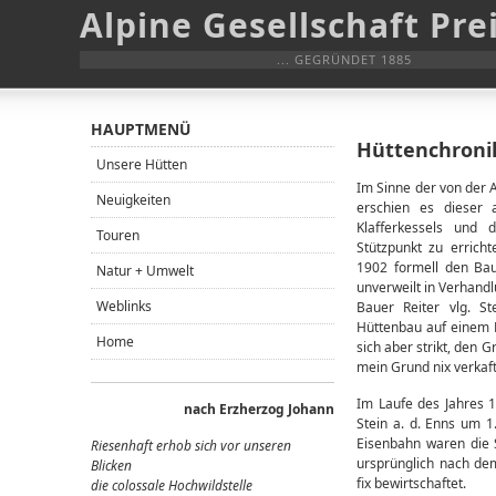
Alpine Gesellschaft Pre
... GEGRÜNDET 1885
HAUPTMENÜ
Hüttenchronik
Unsere Hütten
Im Sinne der von der 
Neuigkeiten
erschien es dieser a
Klafferkessels und 
Touren
Stützpunkt zu erric
1902 formell den Bau
Natur + Umwelt
unverweilt in Verhand
Weblinks
Bauer Reiter vlg. S
Hüttenbau auf einem 
Home
sich aber strikt, den G
mein Grund nix verkaft
Im Laufe des Jahres 
nach Erzherzog Johann
Stein a. d. Enns um 1
Eisenbahn waren die 
Riesenhaft erhob sich vor unseren
ursprünglich nach de
Blicken
fix bewirtschaftet.
die colossale Hochwildstelle