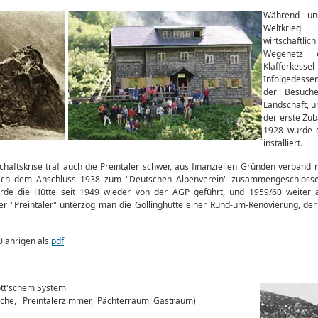
Während un
Weltkrie
wirtschaftlic
Wegenetz 
Klafferk
Infolgedesse
der Besuche
Landschaft, u
der erste Zub
1928 wurde 
installiert.
chaftskrise traf auch die Preintaler schwer, aus finanziellen Gründen verban
ach dem Anschluss 1938 zum "Deutschen Alpenverein" zusammengeschloss
urde die Hütte seit 1949 wieder von der AGP geführt, und 1959/60 weiter 
er "Preintaler" unterzog man die Gollinghütte einer Rund-um-Renovierung, de
jährigen als
pdf
ott'schem System
che, Preintalerzimmer, Pächterraum, Gastraum)