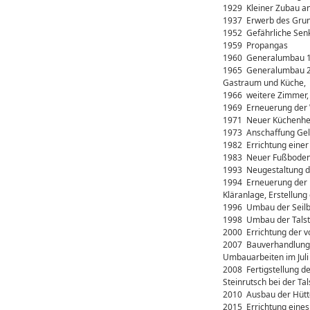
1929 Kleiner Zubau an
1937 Erwerb des Grun
1952 Gefährliche Sen
1959 Propangas
1960 Generalumbau 1. 
1965 Generalumbau 2.
Gastraum und Küche,
1966 weitere Zimmer,
1969 Erneuerung der
1971 Neuer Küchenhe
1973 Anschaffung Gel
1982 Errichtung einer
1983 Neuer Fußboden 
1993 Neugestaltung d
1994 Erneuerung der R
Kläranlage, Erstellung
1996 Umbau der Seilba
1998 Umbau der Talsta
2000 Errichtung der vo
2007 Bauverhandlung z
Umbauarbeiten im Juli
2008 Fertigstellung d
Steinrutsch bei der Ta
2010 Ausbau der Hütte
2015 Errichtung eines