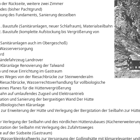
 der Rückseite, weitere zwei Zimmer
des (bisher Pachtgrund)
kung des Fundaments, Sanierung desselben
Baustufe (Sanitäranlagen, neuer Schlafraum), Materialseilbahn
 Baustufe (komplette Aufstockung bis Vergrößerung von
 Sanitäranlagen auch im Obergeschoß)
 Wasserversorgung
rd
ändefahrzeug Landrover
 Kläranlage Renovierung der Talwand
und neue Einrichtung im Gastraum
es Weges von der Riesachbrücke zur Steinwenderalm
iesachbrücke, Wasserrechtsverhandlung für vollbiologische
 eines Planes für die Hüttenvergrößerung
hn auf umlaufendes Zugseil und Elektroantrieb
tion und Sanierung der bergseitigen Wand Der Hütte
llbiologischen Kläranlage
ur Erweiterung der Hütte und Verlegung der Bergstation der Seilbahn zur Hütte
er Verlegung der Seilbahn und des nördlichen Hüttenzubaues (Küchenerweiterung
lstation der Seilbahn mit Verlegung des Zufahrtsweges
 auf der Südseite (Gastraum)
 Wasserkleinkraftwerks zur Versorgung der Gollinghütte mit klimarelevanter und