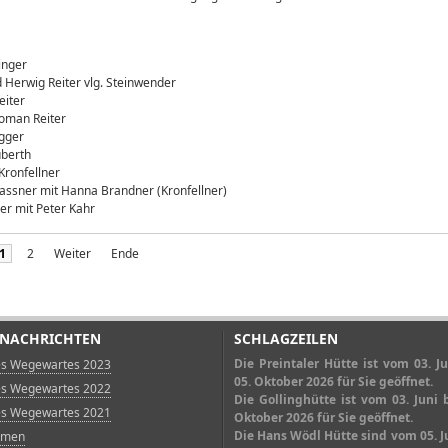
nger
Herwig Reiter vlg. Steinwender
eiter
oman Reiter
gger
berth
ronfellner
er mit Hanna Brandner (Kronfellner)
r mit Peter Kahr
1
2
Weiter
Ende
 NACHRICHTEN
SCHLAGZEILEN
Die Preintaler Hütte ist vom 03. J
es Wegewartes 2023
05. Oktober 2026 für Sie geöffnet.
es Wegewartes 2022
Die Gollinghütte ist vom 03. Juni 
es Wegewartes 2021
Oktober 2026 für Sie geöffnet.
Die Hans Wödl Hütte sind vom 05. J
Almen