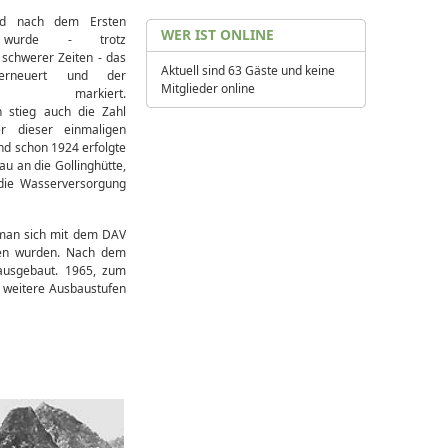
d nach dem Ersten
WER IST ONLINE
g wurde - trotz
h schwerer Zeiten - das
Aktuell sind 63 Gäste und keine
erneuert und der
Mitglieder online
essel markiert.
n stieg auch die Zahl
r dieser einmaligen
nd schon 1924 erfolgte
au an die Gollinghütte,
die Wasserversorgung
d man sich mit dem DAV
en wurden. Nach dem
ausgebaut. 1965, zum
r weitere Ausbaustufen