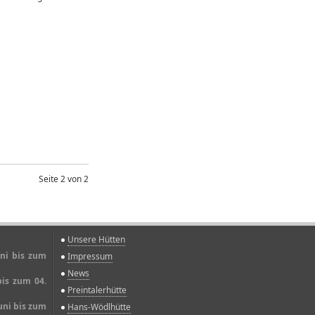
Seite 2 von 2
Unsere Hütten
uni bis zum
Impressum
News
bis zum 04.
Preintalerhütte
uni bis zum
Hans-Wödlhütte