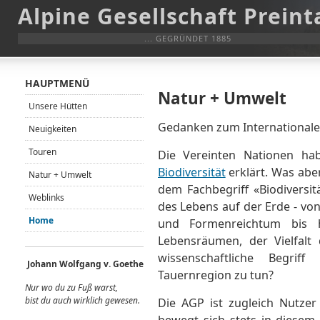
Alpine Gesellschaft Preint
... GEGRÜNDET 1885
HAUPTMENÜ
Natur + Umwelt
Unsere Hütten
Gedanken zum Internationalen
Neuigkeiten
Touren
Die Vereinten Nationen h
Biodiversität
erklärt. Was aber
Natur + Umwelt
dem Fachbegriff «Biodiversitä
Weblinks
des Lebens auf der Erde - von
Home
und Formenreichtum bis hi
Lebensräumen, der Vielfalt
wissenschaftliche Begrif
Johann Wolfgang v. Goethe
Tauernregion zu tun?
Nur wo du zu Fuß warst,
bist du auch wirklich gewes
en.
Die AGP ist zugleich Nutzer