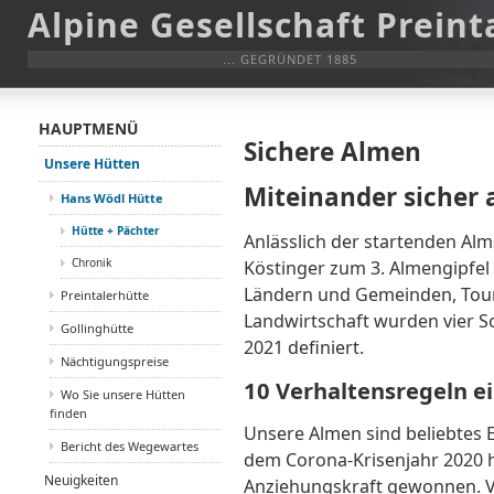
Alpine Gesellschaft Preint
... GEGRÜNDET 1885
HAUPTMENÜ
Sichere Almen
Unsere Hütten
Miteinander sicher 
Hans Wödl Hütte
Hütte + Pächter
Anlässlich der startenden Alm
Chronik
Köstinger zum 3. Almengipfe
Ländern und Gemeinden, Touri
Preintalerhütte
Landwirtschaft wurden vier S
Gollinghütte
2021 definiert.
Nächtigungspreise
10 Verhaltensregeln e
Wo Sie unsere Hütten
finden
Unsere Almen sind beliebtes E
Bericht des Wegewartes
dem Corona-Krisenjahr 2020 
Neuigkeiten
Anziehungskraft gewonnen. Vi