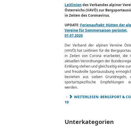
Leitlinien
des Verbandes alpiner Vere
Österreichs (VAVÖ) zur Bergsportaus
in Zeiten des Coronavirus.
UPDATE:
Ferienauftakt: Hütten der al
Vereine für Sommersaison gerüstet,
01.07.2020
Der Verband der alpinen Vereine Öste
(VAVÖ) hat Leitlinien für die Bergsport­
in Zeiten von Corona erarbeitet, die 
aktuellen Verordnungen der Bundes­regi
Einklang stehen und gleichzeitig eine z
und freudvolle Sportausübung ermöglic
bestehen aus sieben Grundregeln,
sportartspezifische Empfehlungen er
werden.
WEITERLESEN: BERGSPORT & CO
19
Unterkategorien