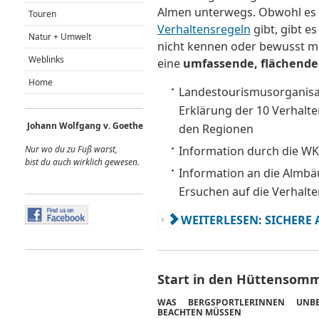
Almen unterwegs. Obwohl es
Touren
Verhaltensregeln
gibt, gibt e
Natur + Umwelt
nicht kennen oder bewusst mi
Weblinks
eine
umfassende, flächende
Home
Landestourismusorganisat
Erklärung der 10 Verhalten
Johann Wolfgang v. Goethe
den Regionen
Nur wo du zu Fuß warst,
Information durch die W
bist du auch wirklich gewes
en.
Information an die Almb
Ersuchen auf die Verhal
WEITERLESEN: SICHERE
Start in den Hüttensom
WAS BERGSPORTLERINNEN UNBE
BEACHTEN MÜSSEN