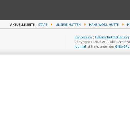
AKTUELLE SEITE:
START
UNSERE HÜTTEN
HANS WÖDL HÜTTE
H
Impressum
¦
Datenschutzerklärung
Copyright © 2026 AGP. Alle Rechte 
Joomla!
ist freie, unter der
GNU/GPL-